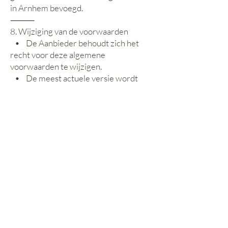
in Arnhem bevoegd.
⸻
8. Wijziging van de voorwaarden
• De Aanbieder behoudt zich het
recht voor deze algemene
voorwaarden te wijzigen.
• De meest actuele versie wordt
gepubliceerd op de website van de
Aanbieder en is van toepassing vanaf
het moment van publicatie.
Contact
Email:
info@stayintouch.yoga
Tel:
06-16116220
Postadres:
C.A. Thiemestraat 30
6828 DX Arnhem