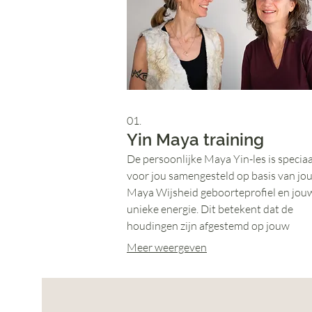
01.
Yin Maya training
De persoonlijke Maya Yin-les is speciaa
voor jou samengesteld op basis van jo
Maya Wijsheid geboorteprofiel en jou
unieke energie. Dit betekent dat de
houdingen zijn afgestemd op jouw
levensenergie, kwaliteiten en thema’s z
Meer weergeven
zichtbaar in je Tzolkin profiel. De les he
om meer in je eigen kracht te staan en 
beweging in je leven te ervaren.