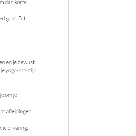
em dan korte 
ed gaat. Dit 
en en je bewust 
je yoga-praktijk 
je om je 
at afleidingen 
je ervaring. 