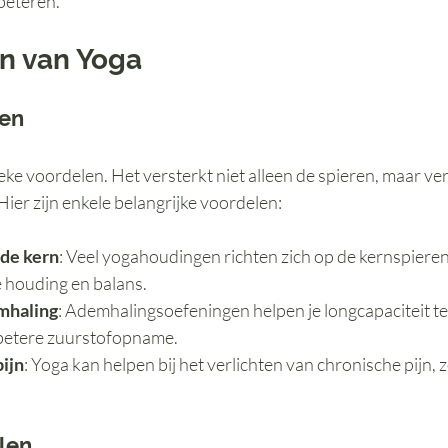
rbeteren.
n van Yoga
len
ieke voordelen. Het versterkt niet alleen de spieren, maar ve
ier zijn enkele belangrijke voordelen:
 de kern
: Veel yogahoudingen richten zich op de kernspieren,
e houding en balans.
mhaling
: Ademhalingsoefeningen helpen je longcapaciteit te
betere zuurstofopname.
pijn
: Yoga kan helpen bij het verlichten van chronische pijn, z
len