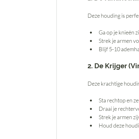
Deze houding is perfec
Ga op je knieën z
Strek je armen voo
Blijf 5-10 ademha
2. De Krijger (
Deze krachtige houdin
Sta rechtop en ze
Draai je rechterv
Strek je armen zi
Houd deze houdin