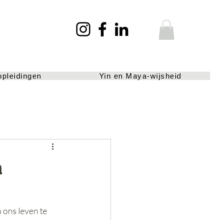
opleidingen
Yin en Maya-wijsheid
a
 ons leven te 