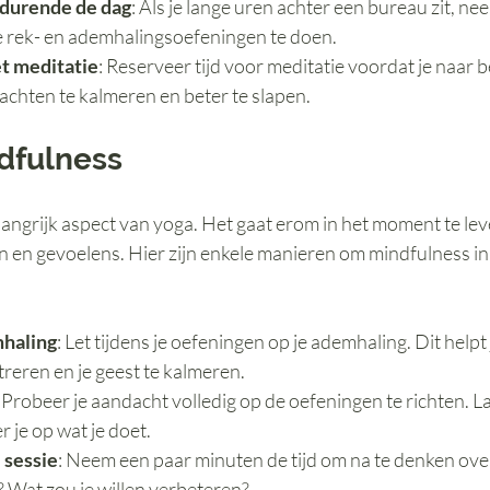
durende de dag
: Als je lange uren achter een bureau zit, ne
 rek- en ademhalingsoefeningen te doen.
et meditatie
: Reserveer tijd voor meditatie voordat je naar b
dachten te kalmeren en beter te slapen.
dfulness
angrijk aspect van yoga. Het gaat erom in het moment te lev
en en gevoelens. Hier zijn enkele manieren om mindfulness in 
mhaling
: Let tijdens je oefeningen op je ademhaling. Dit helpt 
reren en je geest te kalmeren.
: Probeer je aandacht volledig op de oefeningen te richten. La
r je op wat je doet.
 sessie
: Neem een paar minuten de tijd om na te denken over 
 Wat zou je willen verbeteren?