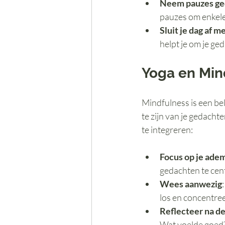
Neem pauzes ge
pauzes om enkele
Sluit je dag af m
helpt je om je ge
Yoga en Min
Mindfulness is een bel
te zijn van je gedacht
te integreren:
Focus op je ade
gedachten te cent
Wees aanwezig
los en concentree
Reflecteer na de
Wat voelde goed?