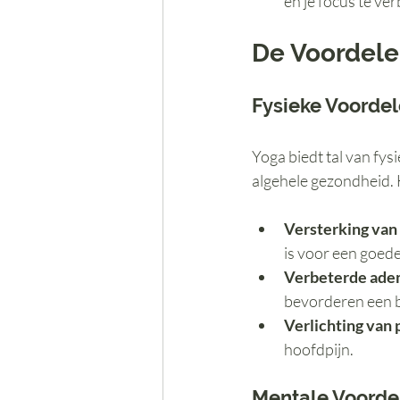
en je focus te ve
De Voordele
Fysieke Voorde
Yoga biedt tal van fys
algehele gezondheid. H
Versterking van
is voor een goed
Verbeterde ade
bevorderen een 
Verlichting van 
hoofdpijn.
Mentale Voorde