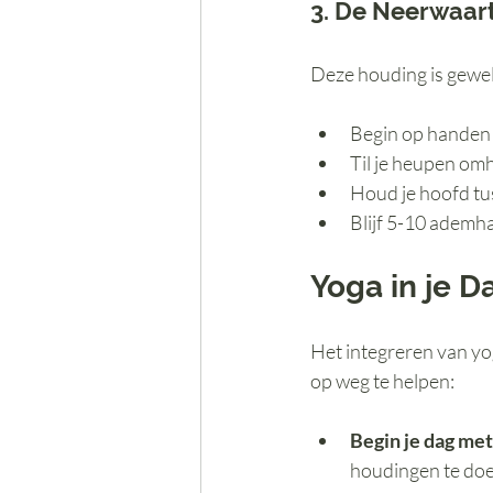
3. De Neerwaar
Deze houding is geweld
Begin op handen 
Til je heupen om
Houd je hoofd tus
Blijf 5-10 ademha
Yoga in je D
Het integreren van yoga
op weg te helpen:
Begin je dag me
houdingen te doen