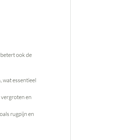
rbetert ook de 
 wat essentieel 
 vergroten en 
oals rugpijn en 