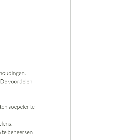
 houdingen, 
 De voordelen 
ten soepeler te 
elens.
n te beheersen 