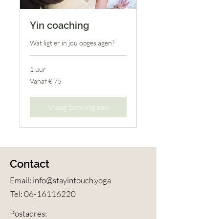
Yin coaching
Wat ligt er in jou opgeslagen?
1 uur
Vanaf
Vanaf € 75
75
euro
Vraag boeking aan
Contact
Email:
info@stayintouch.yoga
Tel:
06-16116220
Postadres: